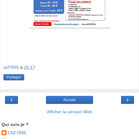
ckf7895
à
15:17
Partager
‹
›
Accueil
Afficher la version Web
Qui suis-je ?
CKF7895