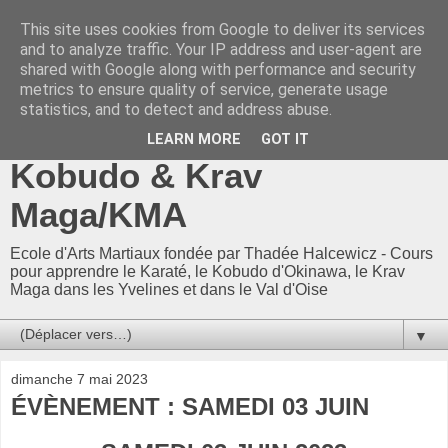
This site uses cookies from Google to deliver its services
CKF 78-95 / CKF78-95 -
and to analyze traffic. Your IP address and user-agent are
shared with Google along with performance and security
Ecole Arts Martiaux
metrics to ensure quality of service, generate usage
statistics, and to detect and address abuse.
d'Adam Neuman : Karaté,
LEARN MORE
GOT IT
Kobudo & Krav
Maga/KMA
Ecole d'Arts Martiaux fondée par Thadée Halcewicz - Cours
pour apprendre le Karaté, le Kobudo d'Okinawa, le Krav
Maga dans les Yvelines et dans le Val d'Oise
▼
dimanche 7 mai 2023
ÉVÈNEMENT : SAMEDI 03 JUIN