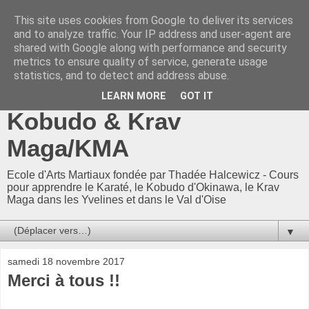
This site uses cookies from Google to deliver its services
CKF 78-95 / CKF78-95 -
and to analyze traffic. Your IP address and user-agent are
shared with Google along with performance and security
Ecole Arts Martiaux
metrics to ensure quality of service, generate usage
statistics, and to detect and address abuse.
d'Adam Neuman : Karaté,
LEARN MORE
GOT IT
Kobudo & Krav
Maga/KMA
Ecole d'Arts Martiaux fondée par Thadée Halcewicz - Cours
pour apprendre le Karaté, le Kobudo d'Okinawa, le Krav
Maga dans les Yvelines et dans le Val d'Oise
▼
samedi 18 novembre 2017
Merci à tous !!