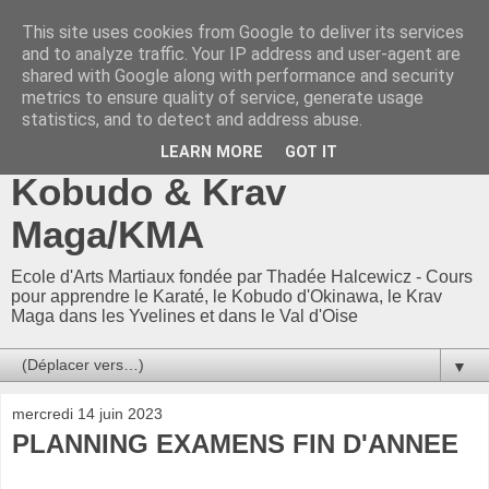
This site uses cookies from Google to deliver its services
CKF 78-95 / CKF78-95 -
and to analyze traffic. Your IP address and user-agent are
shared with Google along with performance and security
Ecole Arts Martiaux
metrics to ensure quality of service, generate usage
statistics, and to detect and address abuse.
d'Adam Neuman : Karaté,
LEARN MORE
GOT IT
Kobudo & Krav
Maga/KMA
Ecole d'Arts Martiaux fondée par Thadée Halcewicz - Cours
pour apprendre le Karaté, le Kobudo d'Okinawa, le Krav
Maga dans les Yvelines et dans le Val d'Oise
▼
mercredi 14 juin 2023
PLANNING EXAMENS FIN D'ANNEE