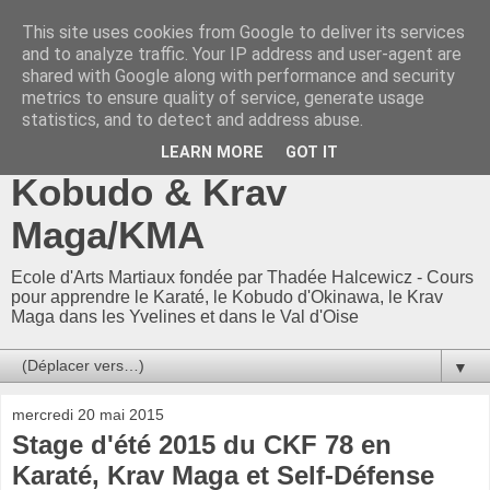
This site uses cookies from Google to deliver its services
CKF 78-95 / CKF78-95 -
and to analyze traffic. Your IP address and user-agent are
shared with Google along with performance and security
Ecole Arts Martiaux
metrics to ensure quality of service, generate usage
statistics, and to detect and address abuse.
d'Adam Neuman : Karaté,
LEARN MORE
GOT IT
Kobudo & Krav
Maga/KMA
Ecole d'Arts Martiaux fondée par Thadée Halcewicz - Cours
pour apprendre le Karaté, le Kobudo d'Okinawa, le Krav
Maga dans les Yvelines et dans le Val d'Oise
▼
mercredi 20 mai 2015
Stage d'été 2015 du CKF 78 en
Karaté, Krav Maga et Self-Défense