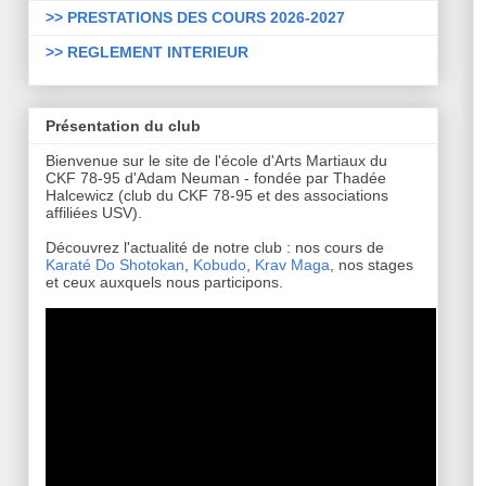
>> PRESTATIONS DES COURS 2026-2027
>> REGLEMENT INTERIEUR
Présentation du club
Bienvenue sur le site de l'école d'Arts Martiaux du
CKF 78-95 d'Adam Neuman - fondée par Thadée
Halcewicz (club du CKF 78-95 et des associations
affiliées USV).
Découvrez l'actualité de notre club : nos cours de
Karaté Do Shotokan
,
Kobudo
,
Krav Maga
, nos stages
et ceux auxquels nous participons.