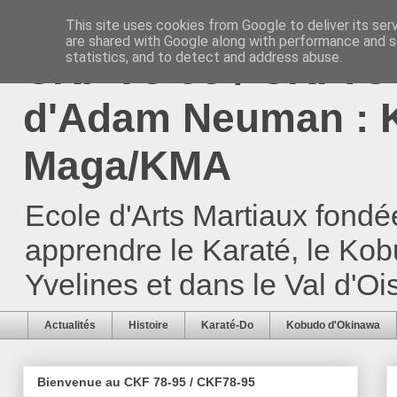
This site uses cookies from Google to deliver its ser
are shared with Google along with performance and se
CKF 78-95 / CKF78-
statistics, and to detect and address abuse.
d'Adam Neuman : K
Maga/KMA
Ecole d'Arts Martiaux fond
apprendre le Karaté, le Ko
Yvelines et dans le Val d'Oi
Actualités
Histoire
Karaté-Do
Kobudo d'Okinawa
Bienvenue au CKF 78-95 / CKF78-95