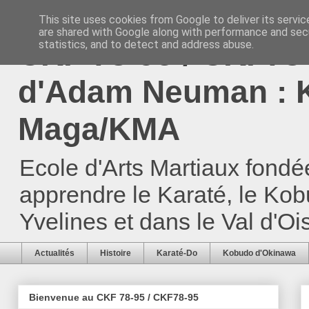
This site uses cookies from Google to deliver its servic
are shared with Google along with performance and secu
CKF 78-95 / CKF78-
statistics, and to detect and address abuse.
d'Adam Neuman : K
Maga/KMA
Ecole d'Arts Martiaux fond
apprendre le Karaté, le Ko
Yvelines et dans le Val d'Oi
Actualités
Histoire
Karaté-Do
Kobudo d'Okinawa
Bienvenue au CKF 78-95 / CKF78-95