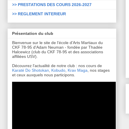
>> PRESTATIONS DES COURS 2026-2027
>> REGLEMENT INTERIEUR
Présentation du club
Bienvenue sur le site de l'école d'Arts Martiaux du
CKF 78-95 d'Adam Neuman - fondée par Thadée
Halcewicz (club du CKF 78-95 et des associations
affiliées USV).
Découvrez l'actualité de notre club : nos cours de
Karaté Do Shotokan
,
Kobudo
,
Krav Maga
, nos stages
et ceux auxquels nous participons.