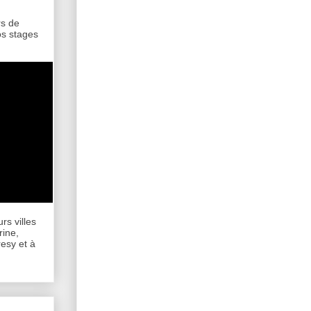
rs de
os stages
rs villes
rine,
esy et à