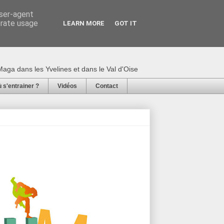
user-agent
erate usage
LEARN MORE
GOT IT
 Neuman : Karaté,
aga dans les Yvelines et dans le Val d'Oise
 s'entrainer ?
Vidéos
Contact