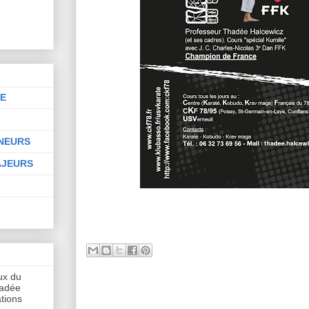
NE
INEURS
AJEURS
aux du
hadée
tions