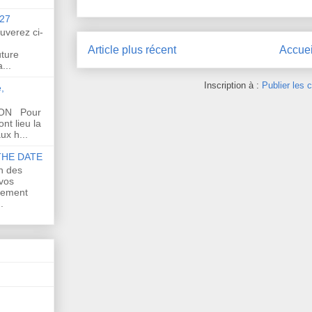
27
uverez ci-
Article plus récent
Accuei
uture
...
Inscription à :
Publier les
,
SON Pour
nt lieu la
ux h...
THE DATE
n des
 vos
sement
.