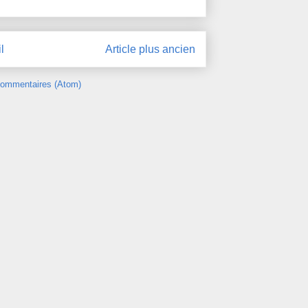
l
Article plus ancien
 commentaires (Atom)