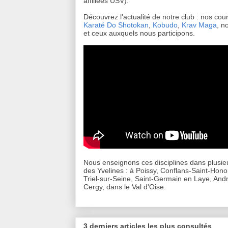
affiliées USV).
Découvrez l'actualité de notre club : nos cou
Karaté Do Shotokan
,
Kobudo
,
Krav Maga
, n
et ceux auxquels nous participons.
Nous enseignons ces disciplines dans plusieu
des Yvelines : à Poissy, Conflans-Saint-Hono
Triel-sur-Seine, Saint-Germain en Laye, Andr
Cergy, dans le Val d'Oise.
3 derniers articles les plus consultés