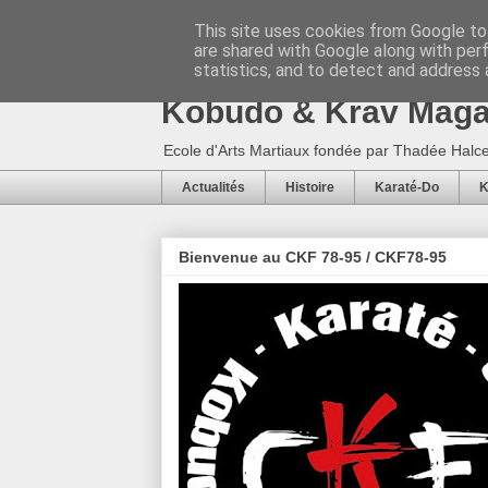
This site uses cookies from Google to 
are shared with Google along with per
CKF 78-95 / CKF78-9
statistics, and to detect and address 
Kobudo & Krav Mag
Ecole d'Arts Martiaux fondée par Thadée Halce
Actualités
Histoire
Karaté-Do
K
Bienvenue au CKF 78-95 / CKF78-95