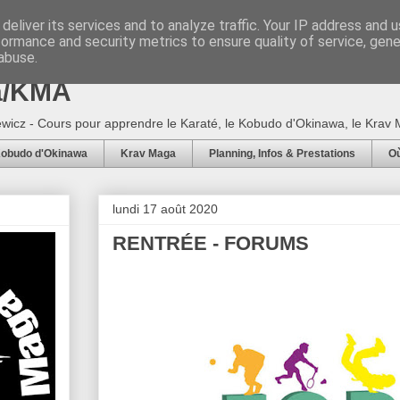
deliver its services and to analyze traffic. Your IP address and 
formance and security metrics to ensure quality of service, gen
5 - Ecole Arts Martiaux d'Adam
abuse.
a/KMA
wicz - Cours pour apprendre le Karaté, le Kobudo d'Okinawa, le Krav M
obudo d'Okinawa
Krav Maga
Planning, Infos & Prestations
Où
lundi 17 août 2020
RENTRÉE - FORUMS