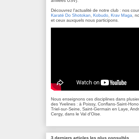
affiliées USV).
Découvrez l'actualité de notre club : nos cou
Karaté Do Shotokan
,
Kobudo
,
Krav Maga
, n
et ceux auxquels nous participons.
Nous enseignons ces disciplines dans plusieu
des Yvelines : à Poissy, Conflans-Saint-Hono
Triel-sur-Seine, Saint-Germain en Laye, Andr
Cergy, dans le Val d'Oise.
3 derniers articles les plus consultés