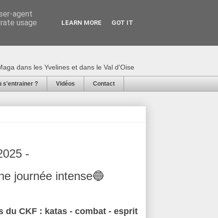
user-agent
erate usage
LEARN MORE
GOT IT
 Neuman : Karaté,
aga dans les Yvelines et dans le Val d'Oise
 s'entrainer ?
Vidéos
Contact
2025 -
ne journée intense🔵
s du CKF : katas - combat - esprit