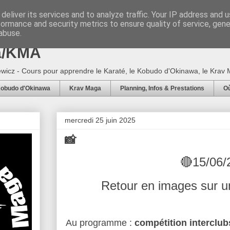
deliver its services and to analyze traffic. Your IP address and 
formance and security metrics to ensure quality of service, gen
5 - Ecole Arts Martiaux d'Adam
abuse.
a/KMA
wicz - Cours pour apprendre le Karaté, le Kobudo d'Okinawa, le Krav M
obudo d'Okinawa
Krav Maga
Planning, Infos & Prestations
Où
mercredi 25 juin 2025
📸
🔴15/06/
Retour en images sur u
Au programme :
compétition interclub