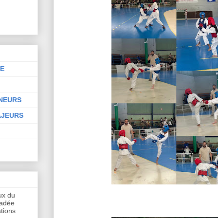
NE
INEURS
AJEURS
aux du
hadée
tions