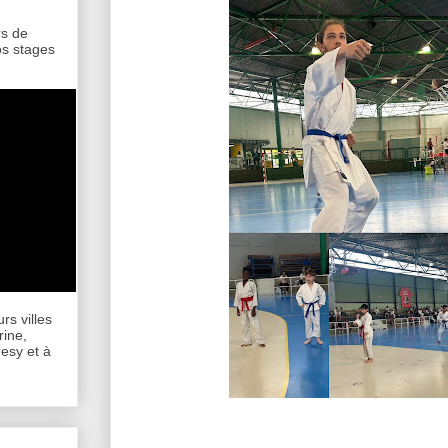
rs de
os stages
rs villes
rine,
esy et à