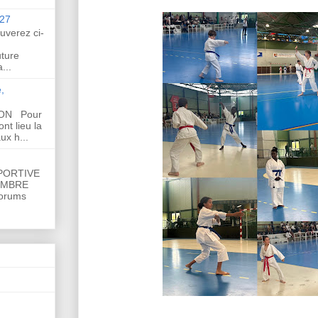
27
uverez ci-
uture
...
,
SON Pour
nt lieu la
ux h...
PORTIVE
EMBRE
forums