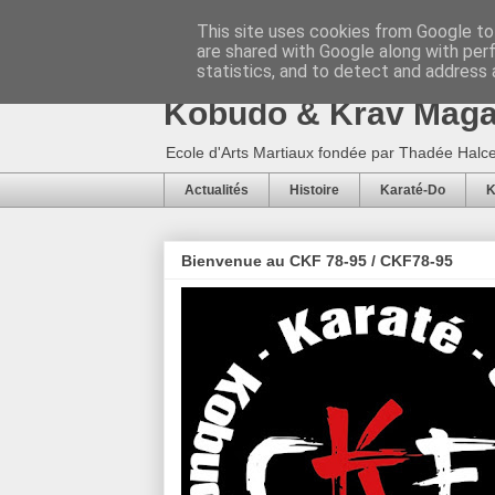
This site uses cookies from Google to 
are shared with Google along with per
CKF 78-95 / CKF78-9
statistics, and to detect and address 
Kobudo & Krav Mag
Ecole d'Arts Martiaux fondée par Thadée Halce
Actualités
Histoire
Karaté-Do
K
Bienvenue au CKF 78-95 / CKF78-95