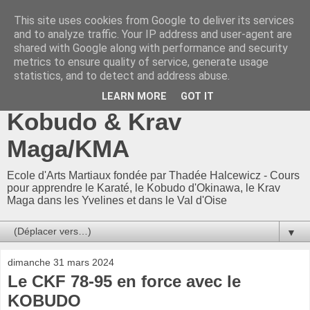
This site uses cookies from Google to deliver its services
CKF 78-95 / CKF78-95 -
and to analyze traffic. Your IP address and user-agent are
shared with Google along with performance and security
Ecole Arts Martiaux
metrics to ensure quality of service, generate usage
statistics, and to detect and address abuse.
d'Adam Neuman : Karaté,
LEARN MORE
GOT IT
Kobudo & Krav
Maga/KMA
Ecole d'Arts Martiaux fondée par Thadée Halcewicz - Cours
pour apprendre le Karaté, le Kobudo d'Okinawa, le Krav
Maga dans les Yvelines et dans le Val d'Oise
▼
dimanche 31 mars 2024
Le CKF 78-95 en force avec le
KOBUDO