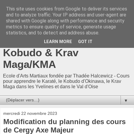
This site uses cookies from Google to deliver its services
CKF 78-95 / CKF78-95 -
and to analyze traffic. Your IP address and user-agent are
shared with Google along with performance and security
Ecole Arts Martiaux
metrics to ensure quality of service, generate usage
statistics, and to detect and address abuse.
d'Adam Neuman : Karaté,
LEARN MORE
GOT IT
Kobudo & Krav
Maga/KMA
Ecole d'Arts Martiaux fondée par Thadée Halcewicz - Cours
pour apprendre le Karaté, le Kobudo d'Okinawa, le Krav
Maga dans les Yvelines et dans le Val d'Oise
▼
mercredi 22 novembre 2023
Modification du planning des cours
de Cergy Axe Majeur