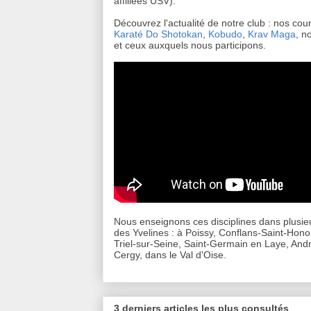
affiliées USV).
Découvrez l'actualité de notre club : nos cou
Karaté Do Shotokan
,
Kobudo
,
Krav Maga
, n
et ceux auxquels nous participons.
Nous enseignons ces disciplines dans plusieu
des Yvelines : à Poissy, Conflans-Saint-Hono
Triel-sur-Seine, Saint-Germain en Laye, Andr
Cergy, dans le Val d'Oise.
3 derniers articles les plus consultés