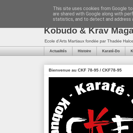
This site uses cookies from Google to 
are shared with Google along with per
CKF 78-95 / CKF78-9
statistics, and to detect and address 
Kobudo & Krav Mag
Ecole d'Arts Martiaux fondée par Thadée Halce
Actualités
Histoire
Karaté-Do
K
Bienvenue au CKF 78-95 / CKF78-95