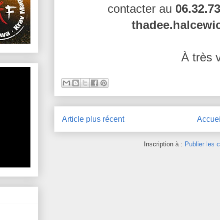
contacter au
06.32.7
thadee.halcewi
À très v
Article plus récent
Accuei
Inscription à :
Publier les