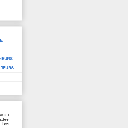
NE
INEURS
AJEURS
aux du
hadée
tions