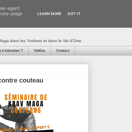
user-agent
erate usage
LEARN MORE
GOT IT
 Neuman : Karaté,
aga dans les Yvelines et dans le Val d'Oise
 s'entrainer ?
Vidéos
Contact
contre couteau