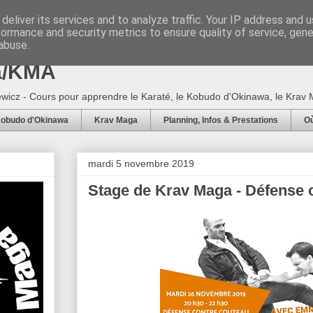
deliver its services and to analyze traffic. Your IP address and 
formance and security metrics to ensure quality of service, gen
5 - Ecole Arts Martiaux d'Adam
abuse.
a/KMA
wicz - Cours pour apprendre le Karaté, le Kobudo d'Okinawa, le Krav M
obudo d'Okinawa
Krav Maga
Planning, Infos & Prestations
Où
mardi 5 novembre 2019
Stage de Krav Maga - Défense 