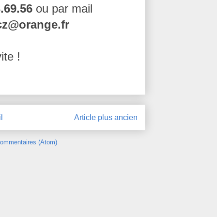
3.69.56
ou par mail
cz@orange.fr
ite !
l
Article plus ancien
 commentaires (Atom)