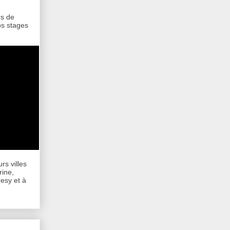
rs de
os stages
rs villes
rine,
esy et à