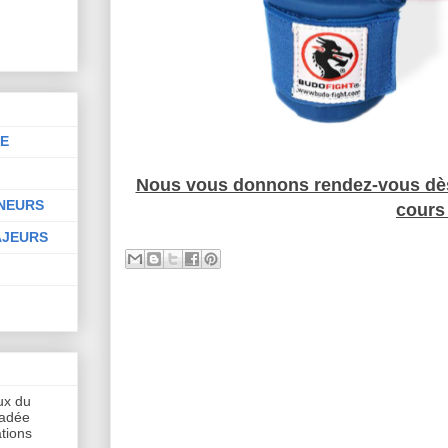
NE
Nous vous donnons rendez-vous dès
INEURS
cours 
AJEURS
aux du
hadée
tions