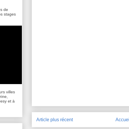
rs de
os stages
rs villes
rine,
esy et à
Article plus récent
Accuei