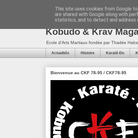
This site uses cookies from Google to 
are shared with Google along with per
CKF 78-95 / CKF78-9
statistics, and to detect and address 
Kobudo & Krav Mag
Ecole d'Arts Martiaux fondée par Thadée Halce
Actualités
Histoire
Karaté-Do
K
Bienvenue au CKF 78-95 / CKF78-95