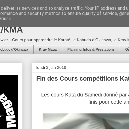
deliver its services and to analyze traffic. Your IP address and 
formance and security metrics to ensure quality of service, gen
5 - Ecole Arts Martiaux d'Adam
abuse.
a/KMA
wicz - Cours pour apprendre le Karaté, le Kobudo d'Okinawa, le Krav M
obudo d'Okinawa
Krav Maga
Planning, Infos & Prestations
Où
lundi 3 juin 2019
Fin des Cours compétitions Ka
Les cours Kata du Samedi donné par 
finis pour cette 