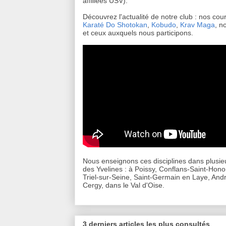
affiliées USV).
Découvrez l'actualité de notre club : nos cou
Karaté Do Shotokan
,
Kobudo
,
Krav Maga
, n
et ceux auxquels nous participons.
Nous enseignons ces disciplines dans plusieu
des Yvelines : à Poissy, Conflans-Saint-Hono
Triel-sur-Seine, Saint-Germain en Laye, Andr
Cergy, dans le Val d'Oise.
3 derniers articles les plus consultés