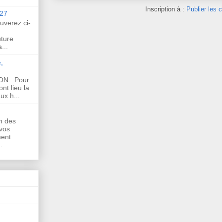
Inscription à :
Publier les
27
uverez ci-
uture
...
,
SON Pour
nt lieu la
ux h...
n des
 vos
ment
.