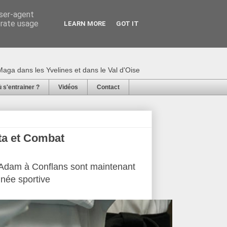
user-agent
erate usage
LEARN MORE
GOT IT
 Neuman : Karaté,
aga dans les Yvelines et dans le Val d'Oise
 s'entrainer ?
Vidéos
Contact
ta et Combat
Adam à Conflans sont maintenant
année sportive