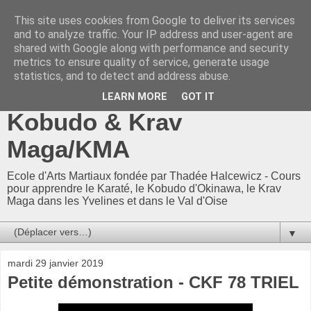
This site uses cookies from Google to deliver its services
CKF 78-95 / CKF78-95 -
and to analyze traffic. Your IP address and user-agent are
shared with Google along with performance and security
Ecole Arts Martiaux
metrics to ensure quality of service, generate usage
statistics, and to detect and address abuse.
d'Adam Neuman : Karaté,
LEARN MORE
GOT IT
Kobudo & Krav
Maga/KMA
Ecole d'Arts Martiaux fondée par Thadée Halcewicz - Cours
pour apprendre le Karaté, le Kobudo d'Okinawa, le Krav
Maga dans les Yvelines et dans le Val d'Oise
▼
mardi 29 janvier 2019
Petite démonstration - CKF 78 TRIEL