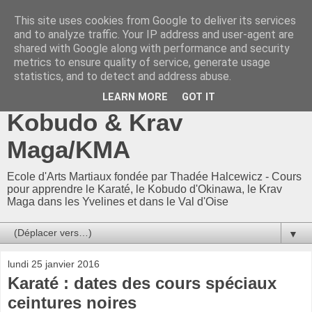
This site uses cookies from Google to deliver its services
CKF 78-95 / CKF78-95 -
and to analyze traffic. Your IP address and user-agent are
shared with Google along with performance and security
Ecole Arts Martiaux
metrics to ensure quality of service, generate usage
statistics, and to detect and address abuse.
d'Adam Neuman : Karaté,
LEARN MORE
GOT IT
Kobudo & Krav
Maga/KMA
Ecole d'Arts Martiaux fondée par Thadée Halcewicz - Cours
pour apprendre le Karaté, le Kobudo d'Okinawa, le Krav
Maga dans les Yvelines et dans le Val d'Oise
▼
lundi 25 janvier 2016
Karaté : dates des cours spéciaux
ceintures noires